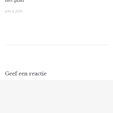
Het plan
JUNI 4, 2020
Geef een reactie
Je e-mailadres wordt niet gepubliceerd.
Vereiste
velden zijn gemarkeerd met
*
Reactie
*