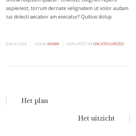
aspienest, torrum dernate velignatem ut volor audam
ius dolecti aecabor am esecatur? Quibus dolup
JUNI 4, 2020
DOOR
ADMIN
GEPLAATST IN
UNCATEGORIZED
Bericht
Het plan
navigatie
Het uitzicht