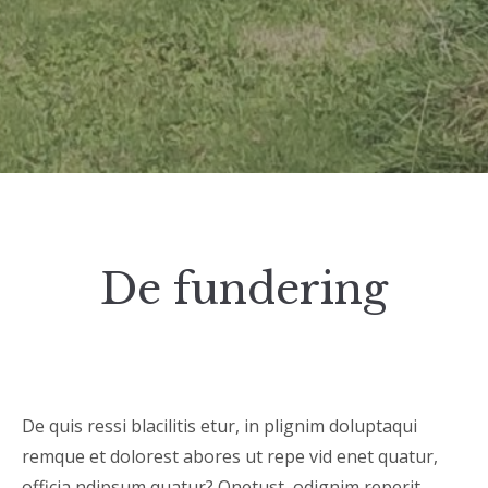
De fundering
De quis ressi blacilitis etur, in plignim doluptaqui
remque et dolorest abores ut repe vid enet quatur,
officia ndipsum quatur? Onetust, odignim reperit